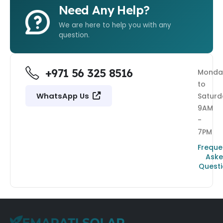
Need Any Help?
We are here to help you with any
question.
+971 56 325 8516
Monda
to
WhatsApp Us
Saturd
9AM
-
7PM
Freque
Ask
Quest