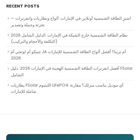
RECENT POSTS
اشترِ الطاقة الشمسية أونلاين في الإمارات: ألواح وبطاريات وانفرترات —
تجزئة وجملة وتصدير
نظام الطاقة الشمسية خارج الشبكة في الإمارات: الدليل الشامل 2026
(التكلفة والأحجام والتركيب)
جينكو أم لونجي أم JA أم ترينا؟ أفضل ألواح الطاقة الشمسية للإمارات
2026
أفضل انفرترات الطاقة الشمسية الهجينة في الإمارات 2026: دليل FSolar
الشامل
بطاريات FSolar الليثيوم LiFePO4: أي موديل يناسب منزلك؟ مقارنة
شاملة للإمارات