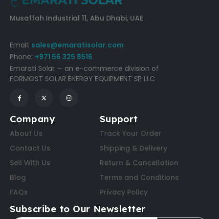
Musaffah Industrial 11, Abu Dhabi, UAE
Get Directions
Email:
sales@emaratisolar.com
Phone:
+971 56 325 8516
Emarati Solar — an e-commerce division of
FORMOST SOLAR ENERGY EQUIPMENT SP LLC
Company
Support
About Us
Track Your Order
Contact Us
Shipping & Delivery
Sell With Us
Return & Cancellation
Blog
Terms and Conditions
FAQs
Privacy Policy
Subscribe to Our Newsletter